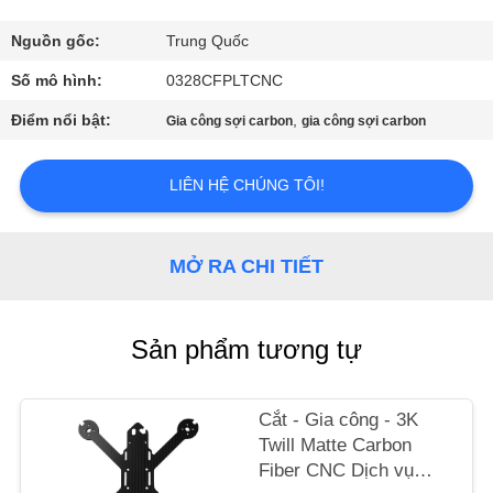
THAM
QUAN
Nguồn gốc:
Trung Quốc
NHÀ
Số mô hình:
0328CFPLTCNC
MÁY
Điểm nổi bật:
,
Gia công sợi carbon
gia công sợi carbon
KIỂM
LIÊN HỆ CHÚNG TÔI!
SOÁT
CHẤT
MỞ RA CHI TIẾT
LƯỢNG
Sản phẩm tương tự
LIÊN
HỆ
Cắt - Gia công - 3K
CHÚNG
Twill Matte Carbon
TÔI
Fiber CNC Dịch vụ