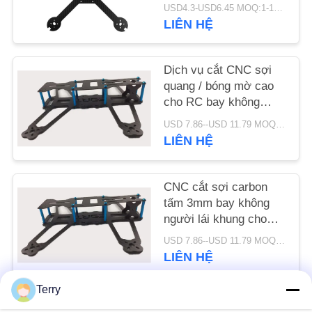
OEM
USD4.3-USD6.45 MOQ:1-10pcs
LIÊN HỆ
YÊU
CẦU
Dịch vụ cắt CNC sợi
BÁO
quang / bóng mờ cao
GIÁ
cho RC bay không
người lái
USD 7.86--USD 11.79 MOQ:1-10pcs
LIÊN HỆ
SƠ
ĐỒ
CNC cắt sợi carbon
TRANG
tấm 3mm bay không
WEB
người lái khung cho
mài bề mặt
USD 7.86--USD 11.79 MOQ:1-10pcs
PRIVACY
LIÊN HỆ
POLICY
Terry