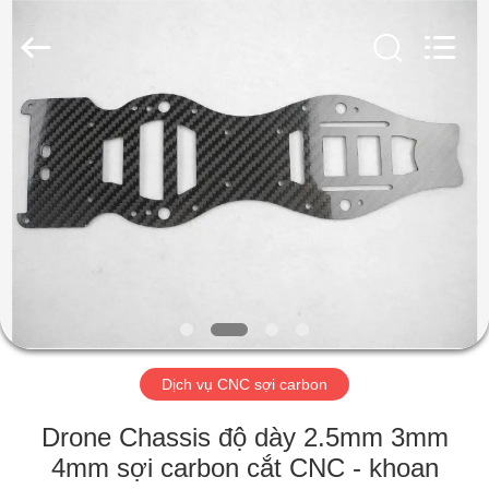
2026
SHANGHAI
LIJIN
IMP.&EXP.
CO.,LTD.
All
Rights
Reserved.
TRANG
CHỦ
CÁC
SẢN
PHẨM
VỀ
Dịch vụ CNC sợi carbon
CHÚNG
TÔI
Drone Chassis độ dày 2.5mm 3mm
4mm sợi carbon cắt CNC - khoan