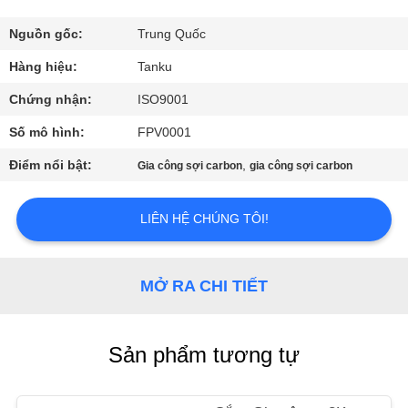
THAM
QUAN
Nguồn gốc:
Trung Quốc
NHÀ
Hàng hiệu:
Tanku
MÁY
Chứng nhận:
ISO9001
Số mô hình:
FPV0001
KIỂM
Điểm nổi bật:
,
Gia công sợi carbon
gia công sợi carbon
SOÁT
CHẤT
LIÊN HỆ CHÚNG TÔI!
LƯỢNG
MỞ RA CHI TIẾT
LIÊN
HỆ
Sản phẩm tương tự
CHÚNG
TÔI