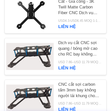
Cắt - Gia công - 3K
Twill Matte Carbon
YÊU
Fiber CNC Dịch vụ
OEM
CẦU
USD4.3-USD6.45 MOQ:1-10pcs
LIÊN HỆ
BÁO
GIÁ
Dịch vụ cắt CNC sợi
quang / bóng mờ cao
SƠ
cho RC bay không
ĐỒ
người lái
USD 7.86--USD 11.79 MOQ:1-10pcs
TRANG
LIÊN HỆ
WEB
CNC cắt sợi carbon
tấm 3mm bay không
PRIVACY
người lái khung cho
POLICY
mài bề mặt
USD 7.86--USD 11.79 MOQ:1-10pcs
LIÊN HỆ