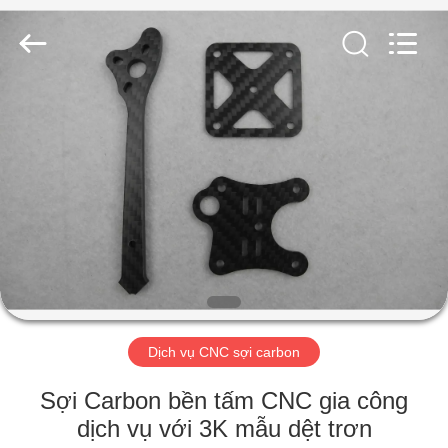
2026
SHANGHAI
LIJIN
IMP.&EXP.
CO.,LTD.
All
Rights
Reserved.
TRANG
CHỦ
CÁC
SẢN
PHẨM
VỀ
Dịch vụ CNC sợi carbon
CHÚNG
TÔI
Sợi Carbon bền tấm CNC gia công
dịch vụ với 3K mẫu dệt trơn