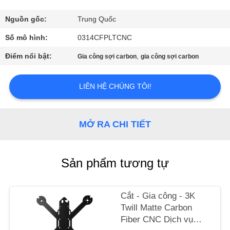
THAM
QUAN
Nguồn gốc:
Trung Quốc
NHÀ
Số mô hình:
0314CFPLTCNC
MÁY
Điểm nổi bật:
,
Gia công sợi carbon
gia công sợi carbon
KIỂM
LIÊN HỆ CHÚNG TÔI!
SOÁT
CHẤT
MỞ RA CHI TIẾT
LƯỢNG
Sản phẩm tương tự
LIÊN
HỆ
Cắt - Gia công - 3K
CHÚNG
Twill Matte Carbon
TÔI
Fiber CNC Dịch vụ