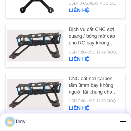
OEM
USD4.3-USD6.45 MOQ:1-10pcs
LIÊN HỆ
YÊU
CẦU
Dịch vụ cắt CNC sợi
BÁO
quang / bóng mờ cao
GIÁ
cho RC bay không
người lái
USD 7.86--USD 11.79 MOQ:1-10pcs
LIÊN HỆ
SƠ
ĐỒ
CNC cắt sợi carbon
TRANG
tấm 3mm bay không
WEB
người lái khung cho
mài bề mặt
USD 7.86--USD 11.79 MOQ:1-10pcs
PRIVACY
LIÊN HỆ
POLICY
Terry