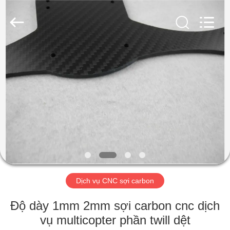
2026
SHANGHAI
LIJIN
IMP.&EXP.
CO.,LTD.
All
Rights
Reserved.
TRANG
CHỦ
CÁC
SẢN
PHẨM
VỀ
Dịch vụ CNC sợi carbon
CHÚNG
TÔI
Độ dày 1mm 2mm sợi carbon cnc dịch
vụ multicopter phần twill dệt