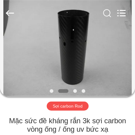
2026
SHANGHAI
LIJIN
IMP.&EXP.
CO.,LTD.
All
Rights
Reserved.
TRANG
CHỦ
CÁC
SẢN
PHẨM
VỀ
Sợi carbon Rod
CHÚNG
TÔI
Mặc sức đề kháng rắn 3k sợi carbon
vòng ống / ống uv bức xạ