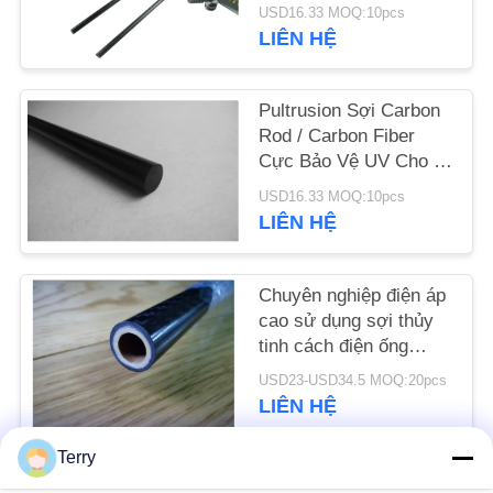
nội thất / Xây dựng
USD16.33 MOQ:10pcs
LIÊN HỆ
YÊU
CẦU
Pultrusion Sợi Carbon
BÁO
Rod / Carbon Fiber
GIÁ
Cực Bảo Vệ UV Cho Y
Tế
USD16.33 MOQ:10pcs
LIÊN HỆ
SƠ
ĐỒ
Chuyên nghiệp điện áp
TRANG
cao sử dụng sợi thủy
WEB
tinh cách điện ống
nhựa epoxy tùy chỉnh
USD23-USD34.5 MOQ:20pcs
PRIVACY
LIÊN HỆ
POLICY
Terry