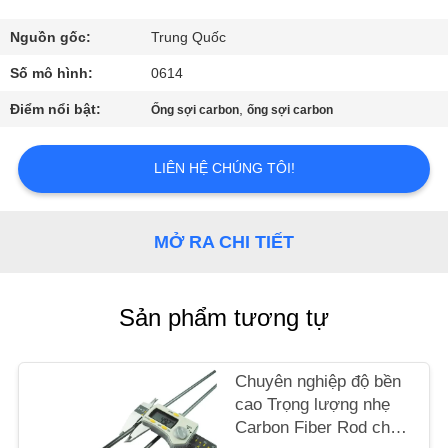
THAM
QUAN
Nguồn gốc:
Trung Quốc
NHÀ
Số mô hình:
0614
MÁY
Điểm nổi bật:
,
Ống sợi carbon
ống sợi carbon
KIỂM
LIÊN HỆ CHÚNG TÔI!
SOÁT
CHẤT
MỞ RA CHI TIẾT
LƯỢNG
Sản phẩm tương tự
LIÊN
HỆ
Chuyên nghiệp độ bền
CHÚNG
cao Trọng lượng nhẹ
TÔI
Carbon Fiber Rod cho