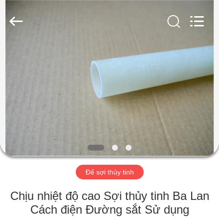
2026
SHANGHAI
LIJIN
IMP.&EXP.
CO.,LTD.
All
Rights
Reserved.
TRANG
CHỦ
CÁC
SẢN
PHẨM
VỀ
Đế sợi thủy tinh
CHÚNG
TÔI
Chịu nhiệt độ cao Sợi thủy tinh Ba Lan
Cách điện Đường sắt Sử dụng