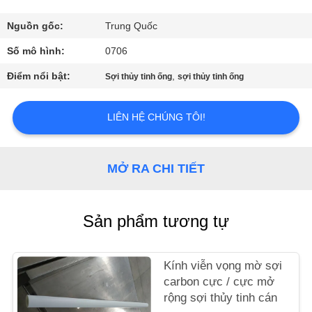
THAM
QUAN
Nguồn gốc:
Trung Quốc
NHÀ
Số mô hình:
0706
MÁY
Điểm nổi bật:
,
Sợi thủy tinh ống
sợi thủy tinh ống
KIỂM
LIÊN HỆ CHÚNG TÔI!
SOÁT
CHẤT
MỞ RA CHI TIẾT
LƯỢNG
Sản phẩm tương tự
LIÊN
HỆ
Kính viễn vọng mờ sợi
CHÚNG
carbon cực / cực mở
TÔI
rộng sợi thủy tinh cán