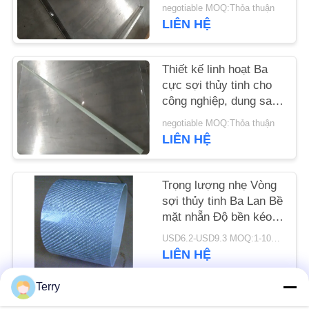
negotiable MOQ:Thỏa thuận
LIÊN HỆ
YÊU
CẦU
Thiết kế linh hoạt Ba
BÁO
cực sợi thủy tinh cho
GIÁ
công nghiệp, dung sai
dân dụng ± 0,10mm
negotiable MOQ:Thỏa thuận
LIÊN HỆ
SƠ
ĐỒ
Trọng lượng nhẹ Vòng
TRANG
sợi thủy tinh Ba Lan Bề
WEB
mặt nhẵn Độ bền kéo
cao
USD6.2-USD9.3 MOQ:1-10pcs
PRIVACY
LIÊN HỆ
POLICY
Terry