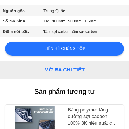
THAM
QUAN
Nguồn gốc:
Trung Quốc
NHÀ
Số mô hình:
TM_400mm_500mm_1.5mm
MÁY
Điểm nổi bật:
,
Tấm sợi carbon
tấm sợi carbon
KIỂM
LIÊN HỆ CHÚNG TÔI!
SOÁT
CHẤT
MỞ RA CHI TIẾT
LƯỢNG
Sản phẩm tương tự
LIÊN
HỆ
Bảng polymer tăng
CHÚNG
cường sợi cacbon
TÔI
100% 3K hiệu suất cao