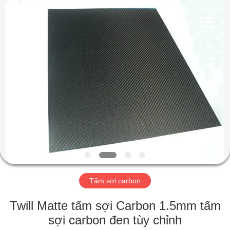
2026
SHANGHAI
LIJIN
IMP.&EXP.
CO.,LTD.
All
Rights
Reserved.
TRANG
CHỦ
CÁC
SẢN
PHẨM
VỀ
Tấm sợi carbon
CHÚNG
TÔI
Twill Matte tấm sợi Carbon 1.5mm tấm
sợi carbon đen tùy chỉnh