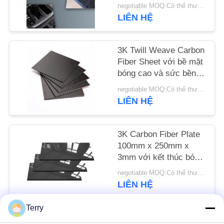
- Bảng CFRP nhẹ
negotiable MOQ:Có thể thương lượng
LIÊN HỆ
YÊU
CẦU
3K Twill Weave Carbon
BÁO
Fiber Sheet với bề mặt
GIÁ
bóng cao và sức bền
kéo 3200Mpa cho ô tô
negotiable MOQ:Có thể thương lượng
LIÊN HỆ
SƠ
ĐỒ
3K Carbon Fiber Plate
TRANG
100mm x 250mm x
WEB
3mm với kết thúc bóng
cao - Carbon Fiber
negotiable MOQ:Có thể thương lượng
Sheet
PRIVACY
LIÊN HỆ
POLICY
Terry