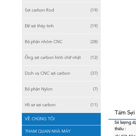
Sợi carbon Rod
(19)
Đế sợi thủy tinh
(19)
Bộ phận nhôm CNC
(28)
Ống sợi carbon hình chữ nhật
(12)
Dịch vụ CNC sợi carbon
(37)
Bộ phận Nylon
(7)
Hồ sơ sợi carbon
(11)
Tấm Sợi 
VỀ CHÚNG TÔI
Số lượng đặ
thiểu :
THAM QUAN NHÀ MÁY