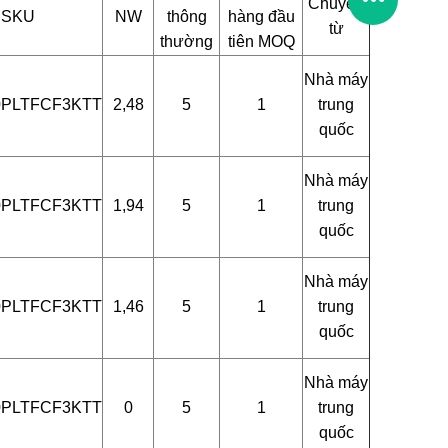
Chuyển
 SKU
NW
thông
hàng đầu
từ
thường
tiên MOQ
Nhà máy
0PLTFCF3KTT
2,48
5
1
trung
quốc
Nhà máy
0PLTFCF3KTT
1,94
5
1
trung
quốc
Nhà máy
0PLTFCF3KTT
1,46
5
1
trung
quốc
Nhà máy
0PLTFCF3KTT
0
5
1
trung
quốc