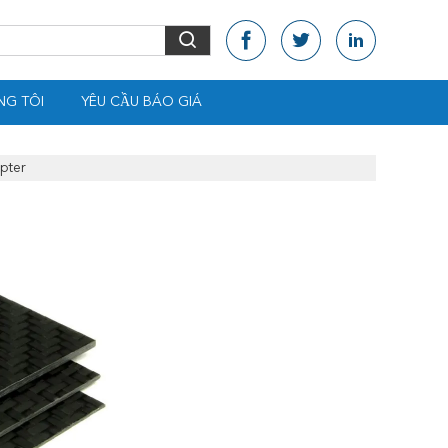
NG TÔI
YÊU CẦU BÁO GIÁ
pter