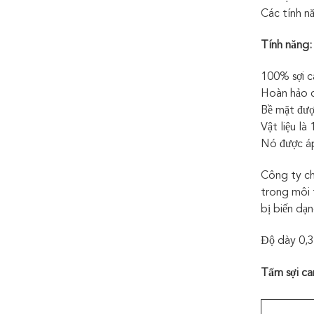
Các tính n
Tính năng:
100% sợi c
Hoàn hảo c
Bề mặt được
Vật liệu là
Nó được áp
Công ty ch
trong môi 
bị biến dạ
Độ dày 0,3-
Tấm sợi c