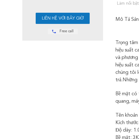
Làm nổi bật
Mô Tả Sản
Free call
Trọng tâm 
hiệu suất c
và phương 
hiệu suất 
chúng tôi 
trả.Những 
Bề mặt có 
quang, máy 
Tên khoản 
Kích thướ
Độ dày: 1
Bề mặt: 3K 