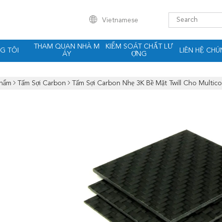
Vietnamese
THAM QUAN NHÀ M
KIỂM SOÁT CHẤT LƯ
G TÔI
LIÊN HỆ CHÚ
ÁY
ỢNG
Phẩm
Tấm Sợi Carbon
Tấm Sợi Carbon Nhẹ 3K Bề Mặt Twill Cho Multico