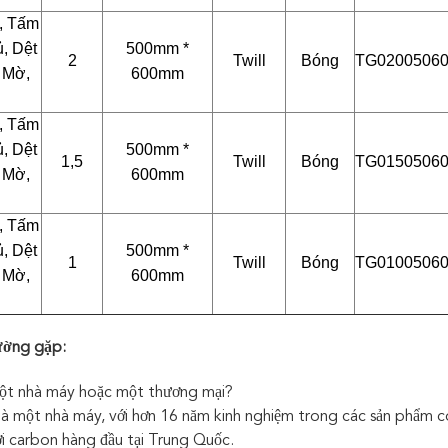
, Tấm
, Dệt
500mm *
2
Twill
Bóng
TG0200506
, Mờ,
600mm
, Tấm
, Dệt
500mm *
1,5
Twill
Bóng
TG0150506
, Mờ,
600mm
, Tấm
, Dệt
500mm *
1
Twill
Bóng
TG0100506
, Mờ,
600mm
ường gặp:
một nhà máy hoặc một thương mại?
là một nhà máy, với hơn 16 năm kinh nghiệm trong các sản phẩm 
ợi carbon hàng đầu tại Trung Quốc.