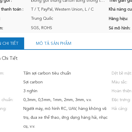
g gói :
Đóng gói thùng carton sóng thông thường cho lô hàng quốc tế
Thời gian gi
 thanh toán :
T / T, PayPal, Western Union, L / C
Khả năng cu
Trung Quốc
:
Hàng hiệu:
SGS, ROHS
n:
Số mô hình:
 CHI TIẾT
MÔ TẢ SẢN PHẨM
 Chi Tiết
ẩm:
Tấm sợi carbon tiêu chuẩn
Dệt bề mặt:
Sợi carbon
Màu sắc:
3 nghìn
Hoàn thiện
 chuẩn:
0,3mm, 0,5mm, 1mm, 2mm, 3mm, v.v.
Đặc trưng:
ụng:
Người máy, mô hình RC, UAV, hàng không vũ
Hải cảng:
trụ, đua xe thể thao, ứng dụng hàng hải, nhạc
cụ, v.v.