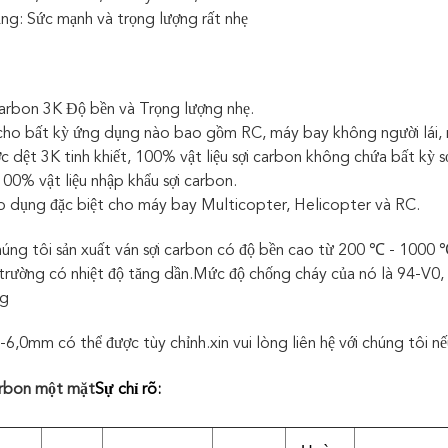
ăng: Sức mạnh và trọng lượng rất nhẹ
arbon 3K Độ bền và Trọng lượng nhẹ.
ho bất kỳ ứng dụng nào bao gồm RC, máy bay không người lái, m
 dệt 3K tinh khiết, 100% vật liệu sợi carbon không chứa bất kỳ sợ
 100% vật liệu nhập khẩu sợi carbon.
 dụng đặc biệt cho máy bay Multicopter, Helicopter và RC.
úng tôi sản xuất ván sợi carbon có độ bền cao từ 200 ℃ - 1000 ℃, 
trường có nhiệt độ tăng dần.Mức độ chống cháy của nó là 94-V0,
ng
6,0mm có thể được tùy chỉnh.xin vui lòng liên hệ với chúng tôi nế
arbon một mặt
Sự chỉ rõ: