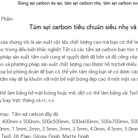
:
Bảng sợi carbon đa sợi
,
tấm sợi carbon nhẹ
,
tấm sợi carbon x
 Phẩm
Tấm sợi carbon tiêu chuẩn siêu nhẹ v
của chúng tôi là sản xuất vật liệu chất lượng cao mà bạn có thể 
ao trong điều kiện khắc nghiệt.Tất cả các tấm sợi carbon bạn tìm
pháp sản xuất tấm cuối cùng sẽ quyết định độ bền và độ cứng của v
cao và phương pháp sản xuất chất lượng cao.Được hỗ trợ bởi nhiều
loại bỏ phỏng đoán để bạn có thể yên tâm rằng bạn sẽ có được các 
tấm này để lại khuôn với một bề mặt bóng đẹp cao ở một mặt và mộ
thể làm bằng bề mặt bóng hoặc mờ, dệt có thể làm bằng vải Twil
bay trực thăng và rc, v.v.
mục: Tấm sợi carbon đầy đủ
c: 400mm x 500mm, 500x500mm, 500x600mm, 500x700mm, 500x100
.0mm, 1.5mm, 2mm, 2.5mm, 3mm, 3.5mm, 4.0mm, 4.5mm, 5.0
Twill, 3K Plain, Glossy Finish, Matte Finish