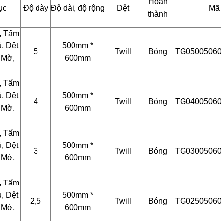
Hoàn
ục
Độ dày
Độ dài, độ rộng
Dệt
Mã
thành
, Tấm
, Dệt
500mm *
5
Twill
Bóng
TG0500506
, Mờ,
600mm
, Tấm
, Dệt
500mm *
4
Twill
Bóng
TG0400506
, Mờ,
600mm
, Tấm
, Dệt
500mm *
3
Twill
Bóng
TG0300506
, Mờ,
600mm
, Tấm
, Dệt
500mm *
2,5
Twill
Bóng
TG0250506
, Mờ,
600mm