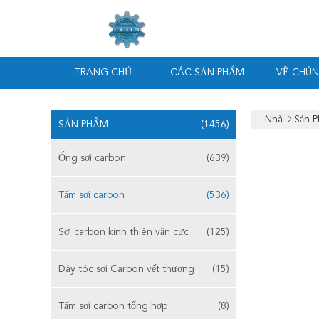
TRANG CHỦ
CÁC SẢN PHẨM
VỀ CHÚN
Nhà
Sản 
SẢN PHẨM
(1456)
Ống sợi carbon
(639)
Tấm sợi carbon
(536)
Sợi carbon kính thiên văn cực
(125)
Dây tóc sợi Carbon vết thương
(15)
Tấm sợi carbon tổng hợp
(8)