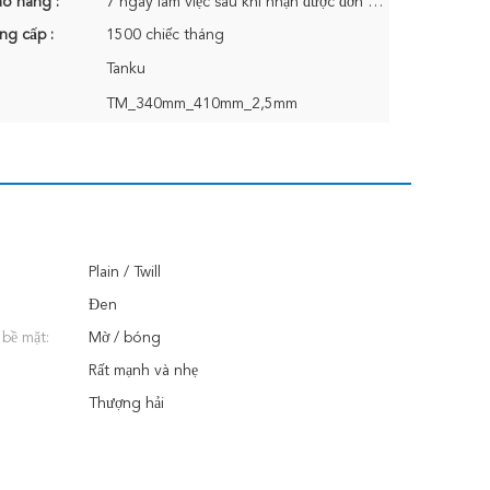
ao hàng :
7 ngày làm việc sau khi nhận được đơn hàng Thanh toán
ng cấp :
1500 chiếc tháng
Tanku
TM_340mm_410mm_2,5mm
Plain / Twill
Đen
 bề mặt:
Mờ / bóng
Rất mạnh và nhẹ
Thượng hải