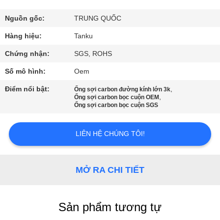
THAM
QUAN
Nguồn gốc:
TRUNG QUỐC
NHÀ
Hàng hiệu:
Tanku
MÁY
Chứng nhận:
SGS, ROHS
Số mô hình:
Oem
KIỂM
Điểm nổi bật:
,
Ống sợi carbon đường kính lớn 3k
,
SOÁT
Ống sợi carbon bọc cuộn OEM
Ống sợi carbon bọc cuộn SGS
CHẤT
LƯỢNG
LIÊN HỆ CHÚNG TÔI!
LIÊN
MỞ RA CHI TIẾT
HỆ
CHÚNG
Sản phẩm tương tự
TÔI