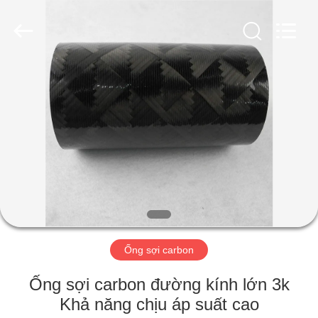
2026
SHANGHAI
LIJIN
IMP.&EXP.
CO.,LTD.
All
Rights
Reserved.
TRANG
CHỦ
CÁC
SẢN
PHẨM
VỀ
Ống sợi carbon
CHÚNG
TÔI
Ống sợi carbon đường kính lớn 3k
Khả năng chịu áp suất cao