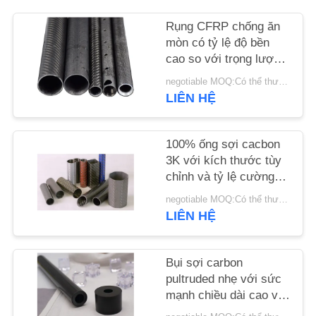
Rụng CFRP chống ăn
YÊU
mòn có tỷ lệ độ bền
CẦU
cao so với trọng lượng
với khả năng chống
BÁO
negotiable MOQ:Có thể thương lượng
mệt mỏi cho các ứng
LIÊN HỆ
GIÁ
dụng công nghiệp
SƠ
100% ống sợi cacbon
3K với kích thước tùy
ĐỒ
chỉnh và tỷ lệ cường
TRANG
độ trọng lượng cao cho
negotiable MOQ:Có thể thương lượng
các ứng dụng công
WEB
LIÊN HỆ
nghiệp
PRIVACY
Bụi sợi carbon
pultruded nhẹ với sức
POLICY
mạnh chiều dài cao và
khả năng chống ăn