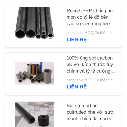
Rụng CFRP chống ăn
YÊU
mòn có tỷ lệ độ bền
CẦU
cao so với trọng lượng
với khả năng chống
BÁO
negotiable MOQ:Có thể thương lượng
mệt mỏi cho các ứng
LIÊN HỆ
GIÁ
dụng công nghiệp
SƠ
100% ống sợi cacbon
3K với kích thước tùy
ĐỒ
chỉnh và tỷ lệ cường
TRANG
độ trọng lượng cao cho
negotiable MOQ:Có thể thương lượng
các ứng dụng công
WEB
LIÊN HỆ
nghiệp
PRIVACY
Bụi sợi carbon
pultruded nhẹ với sức
POLICY
mạnh chiều dài cao và
khả năng chống ăn