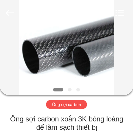
2026
SHANGHAI
LIJIN
IMP.&EXP.
CO.,LTD.
All
Rights
Reserved.
TRANG
CHỦ
CÁC
SẢN
PHẨM
VỀ
Ống sợi carbon
CHÚNG
TÔI
Ống sợi carbon xoắn 3K bóng loáng
để làm sạch thiết bị