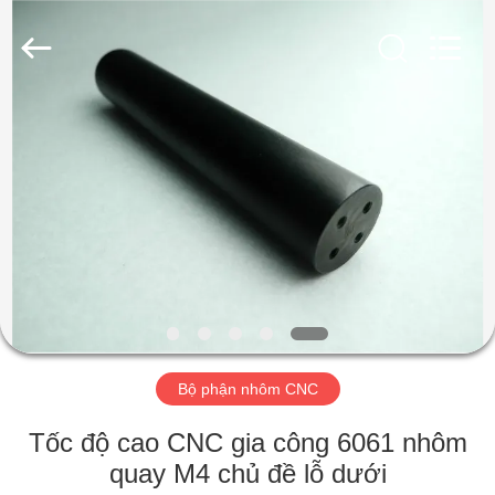
2026
SHANGHAI
LIJIN
IMP.&EXP.
CO.,LTD.
All
Rights
Reserved.
TRANG
CHỦ
CÁC
SẢN
PHẨM
VỀ
Bộ phận nhôm CNC
CHÚNG
TÔI
Tốc độ cao CNC gia công 6061 nhôm
quay M4 chủ đề lỗ dưới