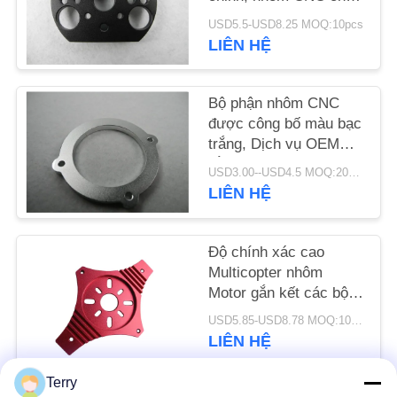
Pantilt OEM
USD5.5-USD8.25 MOQ:10pcs
YÊU
LIÊN HỆ
CẦU
BÁO
Bộ phận nhôm CNC
được công bố màu bạc
GIÁ
trắng, Dịch vụ OEM
bằng kim loại gia công
USD3.00--USD4.5 MOQ:20pcs
SƠ
tiện
LIÊN HỆ
ĐỒ
TRANG
Độ chính xác cao
WEB
Multicopter nhôm
Motor gắn kết các bộ
phận gia công kim loại
USD5.85-USD8.78 MOQ:10pcs
PRIVACY
LIÊN HỆ
POLICY
Terry