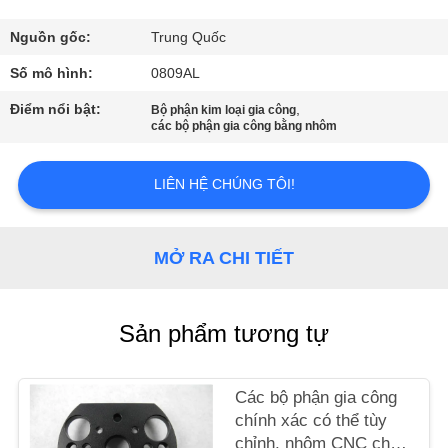
THAM
QUAN
Nguồn gốc:
Trung Quốc
NHÀ
Số mô hình:
0809AL
MÁY
Điểm nổi bật:
,
Bộ phận kim loại gia công
các bộ phận gia công bằng nhôm
KIỂM
LIÊN HỆ CHÚNG TÔI!
SOÁT
CHẤT
MỞ RA CHI TIẾT
LƯỢNG
LIÊN
Sản phẩm tương tự
HỆ
CHÚNG
Các bộ phận gia công
chính xác có thể tùy
TÔI
chỉnh, nhôm CNC cho