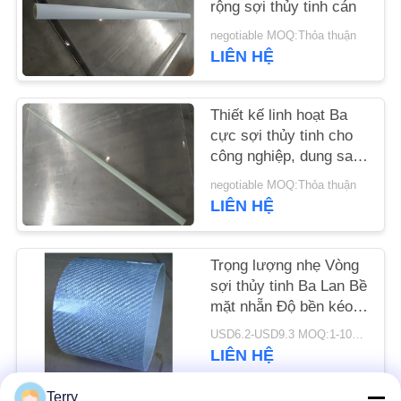
rộng sợi thủy tinh cán
YÊU
negotiable MOQ:Thỏa thuận
LIÊN HỆ
CẦU
BÁO
Thiết kế linh hoạt Ba
GIÁ
cực sợi thủy tinh cho
công nghiệp, dung sai
dân dụng ± 0,10mm
SƠ
negotiable MOQ:Thỏa thuận
LIÊN HỆ
ĐỒ
TRANG
Trọng lượng nhẹ Vòng
WEB
sợi thủy tinh Ba Lan Bề
mặt nhẵn Độ bền kéo
cao
PRIVACY
USD6.2-USD9.3 MOQ:1-10pcs
LIÊN HỆ
POLICY
Terry