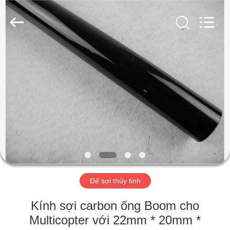
2026
SHANGHAI
LIJIN
IMP.&EXP.
CO.,LTD.
All
Rights
Reserved.
TRANG
CHỦ
CÁC
SẢN
PHẨM
VỀ
Đế sợi thủy tinh
CHÚNG
TÔI
Kính sợi carbon ống Boom cho
Multicopter với 22mm * 20mm *