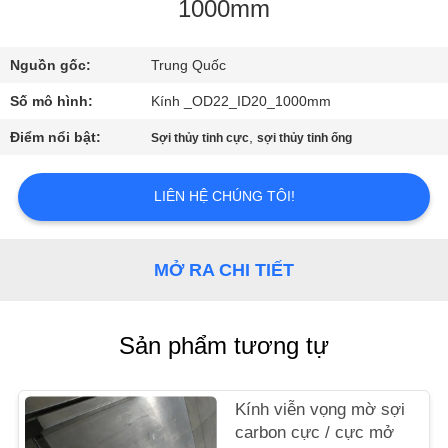
THAM
1000mm
QUAN
Nguồn gốc:
Trung Quốc
NHÀ
Số mô hình:
Kính _OD22_ID20_1000mm
MÁY
Điểm nổi bật:
,
Sợi thủy tinh cực
sợi thủy tinh ống
KIỂM
LIÊN HỆ CHÚNG TÔI!
SOÁT
CHẤT
LƯỢNG
MỞ RA CHI TIẾT
LIÊN
Sản phẩm tương tự
HỆ
CHÚNG
Kính viễn vọng mờ sợi
TÔI
carbon cực / cực mở